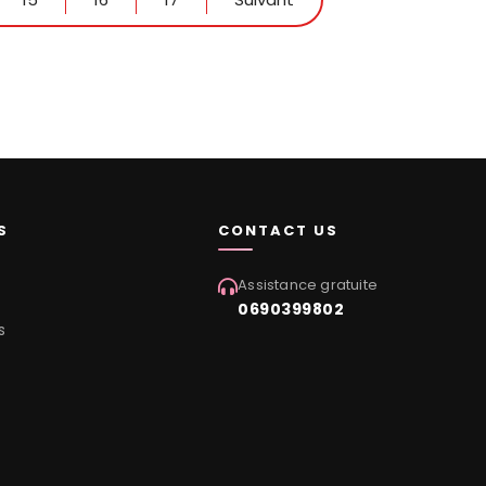
S
CONTACT US
Assistance gratuite
0690399802
s