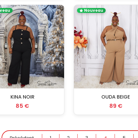
veau
Nouveau
KINA NOIR
OUDA BEIGE
85 €
89 €
Précédent
1
2
3
4
5
...