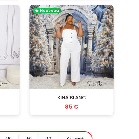
Nouveau
KINA BLANC
85 €
15
16
17
Suivant