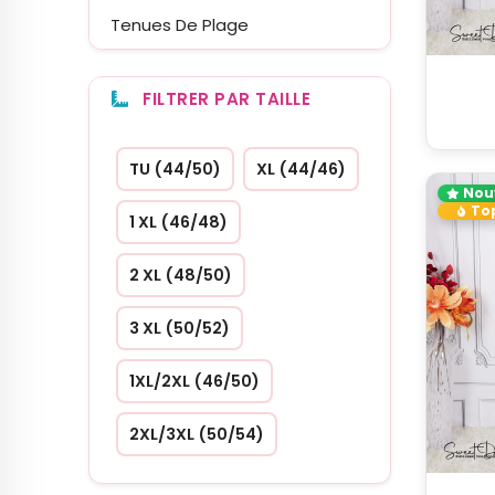
Tenues De Plage
FILTRER PAR TAILLE
TU (44/50)
XL (44/46)
Nou
Top
1 XL (46/48)
2 XL (48/50)
3 XL (50/52)
1XL/2XL (46/50)
2XL/3XL (50/54)