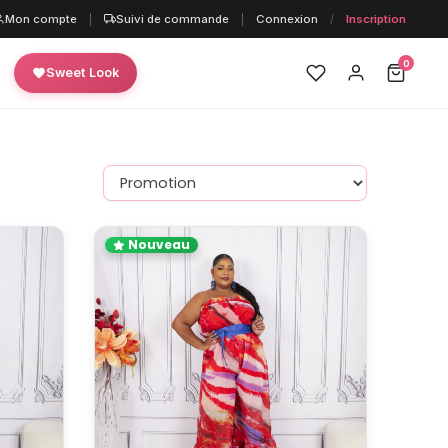
Mon compte
|
Suivi de commande
|
Connexion
/
Inscription
0
Sweet Look
Nouveau