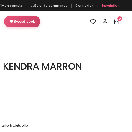
Mon compte
|
Suivi de commande
|
Connexion
/
Inscription
0
Sweet Look
 KENDRA MARRON
aille habituelle