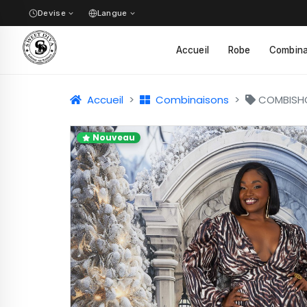
Devise
Langue
✓
Accueil
Robe
Combina
✓
Accueil
Combinaisons
COMBISH
Nouveau