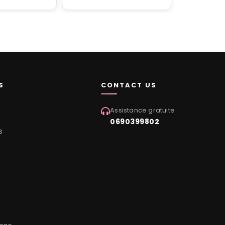
S
CONTACT US
Assistance gratuite
0690399802
s