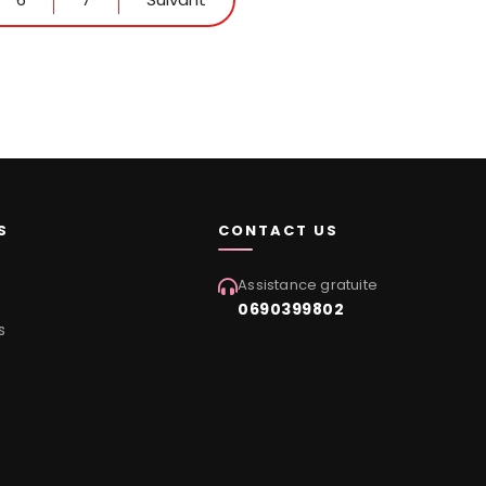
S
CONTACT US
Assistance gratuite
0690399802
s