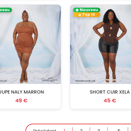
veau
Nouveau
Top 10
JUPE NALY MARRON
SHORT CUIR XELA
49 €
45 €
Précédent
1
2
3
...
5