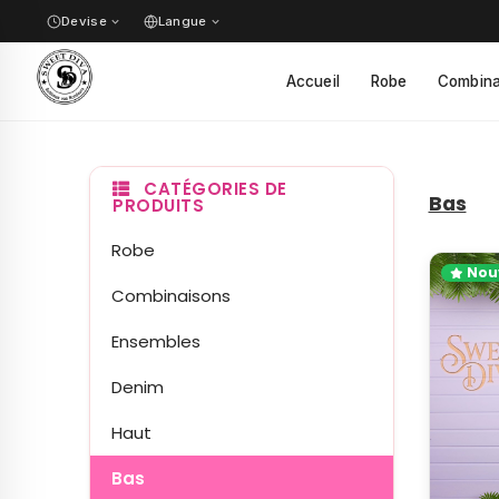
Devise
Langue
✓
Accueil
Robe
Combina
✓
CATÉGORIES DE
Bas
PRODUITS
Robe
Nou
Combinaisons
Ensembles
Denim
Haut
Bas