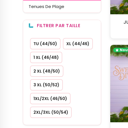
Tenues De Plage
J
FILTRER PAR TAILLE
TU (44/50)
XL (44/46)
Nou
1 XL (46/48)
2 XL (48/50)
3 XL (50/52)
1XL/2XL (46/50)
2XL/3XL (50/54)