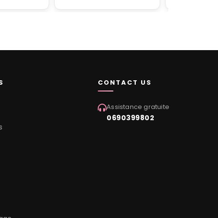
S
CONTACT US
Assistance gratuite
0690399802
s