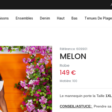
isons
Ensembles
Denim
Haut
Bas
Tenues De Plage
Référence: 609901
MELON
Robe
149 €
Matière: 100
Le mannequin porte la Taille
1X
L
CONSEIL/ASTUCE:
Prendre sa t