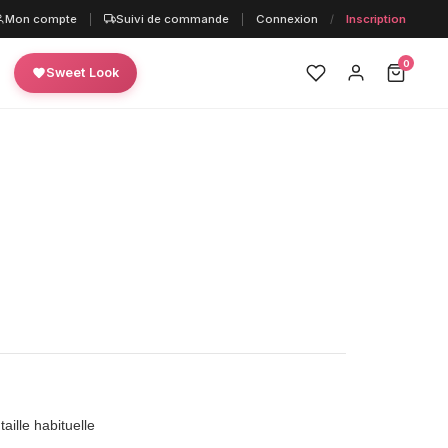
Mon compte
|
Suivi de commande
|
Connexion
/
Inscription
0
Sweet Look
aille habituelle