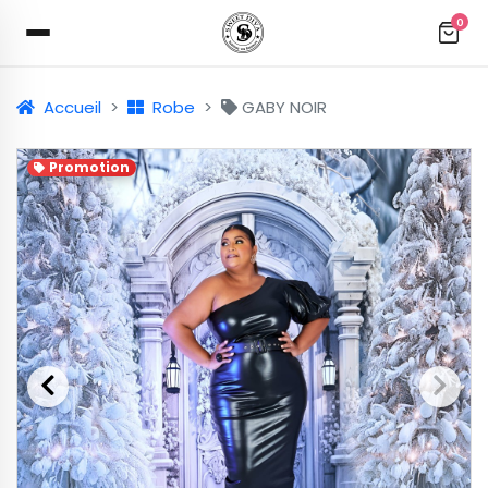
0
Accueil
Robe
GABY NOIR
Promotion