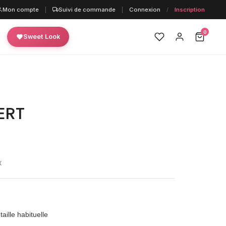
Mon compte
|
Suivi de commande
|
Connexion
/
Inscription
0
Sweet Look
ERT
X
aille habituelle