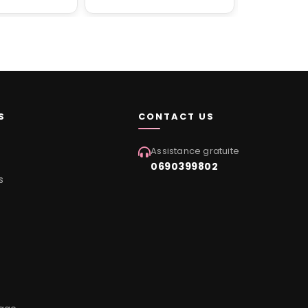
S
CONTACT US
Assistance gratuite
0690399802
s