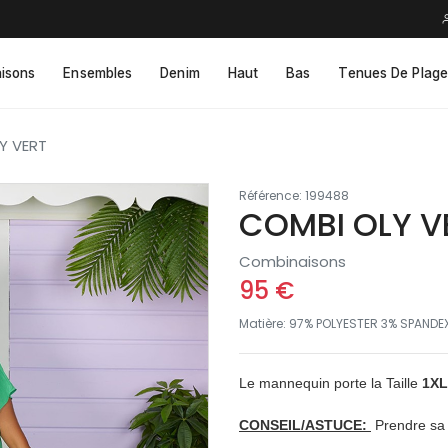
isons
Ensembles
Denim
Haut
Bas
Tenues De Plage
Y VERT
Référence: 199488
COMBI OLY V
Combinaisons
95 €
Matière: 97% POLYESTER 3% SPANDE
Le mannequin porte la Taille
1XL
CONSEIL/ASTUCE:
Prendre sa t