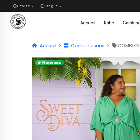
Devise
Langue
✓
Accueil
Robe
Combina
✓
Accueil
Combinaisons
COMBI OL
Nouveau