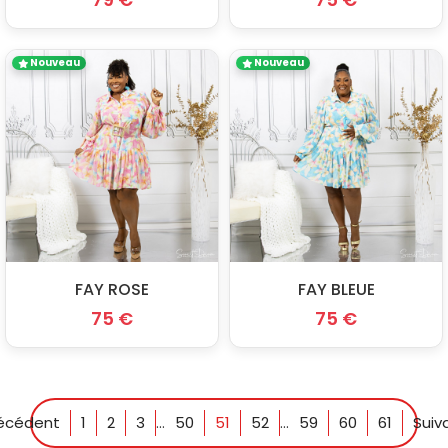
Nouveau
Nouveau
FAY ROSE
FAY BLEUE
75 €
75 €
écédent
1
2
3
...
50
51
52
...
59
60
61
Suiv