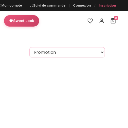
Mon compte
|
Suivi de commande
|
Connexion
/
Inscription
0
Sweet Look