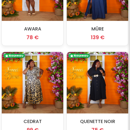
AWARA
MÛRE
78 €
139 €
Nouveau
Nouveau
CEDRAT
QUENETTE NOIR
99 €
75 €