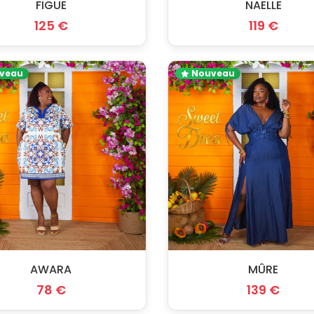
FIGUE
NAELLE
125 €
119 €
veau
Nouveau
AWARA
MÛRE
78 €
139 €