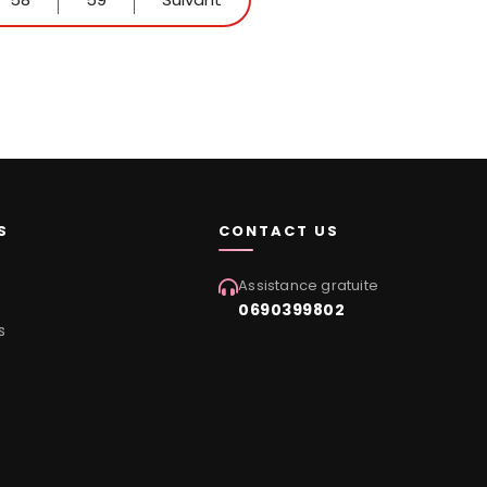
S
CONTACT US
Assistance gratuite
0690399802
s