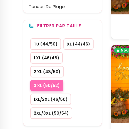
Tenues De Plage
FILTRER PAR TAILLE
TU (44/50)
XL (44/46)
Nou
1 XL (46/48)
2 XL (48/50)
3 XL (50/52)
1XL/2XL (46/50)
2XL/3XL (50/54)