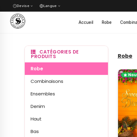
Devise
Langue
✓
Accueil
Robe
Combina
✓
CATÉGORIES DE
Robe
PRODUITS
Robe
Nou
Combinaisons
Ensembles
Denim
Haut
Bas