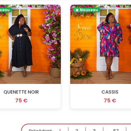
veau
Nouveau
QUENETTE NOIR
CASSIS
75 €
75 €
Précédent
1
2
3
...
57