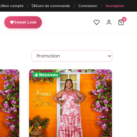
Mon compte
|
Suivi de commande
|
Connexion
/
Inscription
0
Sweet Look
Nouveau